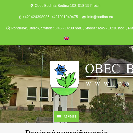
Obec Bodiná, Bodiná 102, 018 15 Prečín
+421424398035, +421911949475
info@bodina.eu
Pondelok, Utorok, Štvrtok : 6:45 - 14:00 hod. , Streda : 6:45 - 16:30 hod. , Pi
MENU
Aktuality