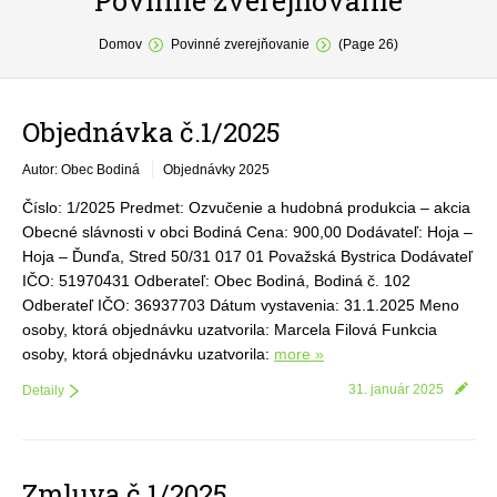
Povinné zverejňovanie
You are here:
O obci
Domov
Povinné zverejňovanie
(Page 26)
Samospráva
Objednávka č.1/2025
Povinné zverejňovanie
Autor: Obec Bodiná
Objednávky 2025
Formuláre
Číslo: 1/2025 Predmet: Ozvučenie a hudobná produkcia – akcia
Fotogaléria
Obecné slávnosti v obci Bodiná Cena: 900,00 Dodávateľ: Hoja –
Hoja – Ďunďa, Stred 50/31 017 01 Považská Bystrica Dodávateľ
Kontakt
IČO: 51970431 Odberateľ: Obec Bodiná, Bodiná č. 102
Odberateľ IČO: 36937703 Dátum vystavenia: 31.1.2025 Meno
osoby, ktorá objednávku uzatvorila: Marcela Filová Funkcia
osoby, ktorá objednávku uzatvorila:
more »
31. január 2025
Detaily
Zmluva č.1/2025