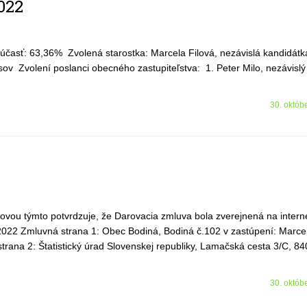
022
účasť: 63,36% Zvolená starostka: Marcela Filová, nezávislá kandidátk
oslanci obecného zastupiteľstva: 1. Peter Milo, nezávislý k
30. októb
ovou týmto potvrdzuje, že Darovacia zmluva bola zverejnená na intern
022 Zmluvná strana 1: Obec Bodiná, Bodiná č.102 v zastúpení: Marcel
rana 2: Štatistický úrad Slovenskej republiky, Lamačská cesta 3/C, 8
30. októb