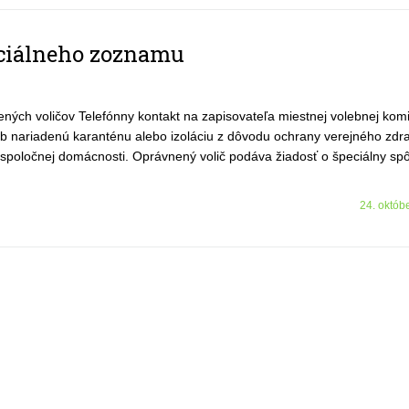
eciálneho zoznamu
ých voličov Telefónny kontakt na zapisovateľa miestnej volebnej komi
eb nariadenú karanténu alebo izoláciu z dôvodu ochrany verejného zdr
 v spoločnej domácnosti. Oprávnený volič podáva žiadosť o špeciálny s
24. októb