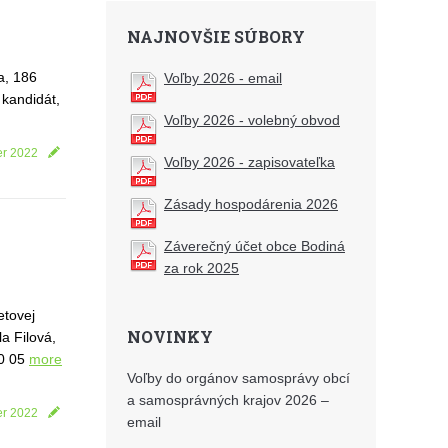
NAJNOVŠIE SÚBORY
a, 186
Voľby 2026 - email
andidát,
Voľby 2026 - volebný obvod
er 2022
Voľby 2026 - zapisovateľka
Zásady hospodárenia 2026
Záverečný účet obce Bodiná
za rok 2025
etovej
NOVINKY
a Filová,
40 05
more
Voľby do orgánov samosprávy obcí
a samosprávných krajov 2026 –
er 2022
email