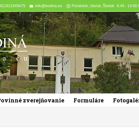
+421911949475
info@bodina.eu
Pondelok, Utorok, Štvrtok : 6:45 - 14:00 h
Povinné zverejňovanie
Formuláre
Fotogalé
You are here: