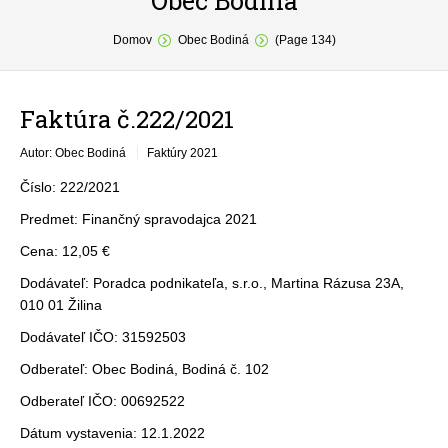
Obec Bodiná
You are here:
O obci
Domov
Obec Bodiná
(Page 134)
Samospráva
Faktúra č.222/2021
Povinné zverejňovanie
Autor: Obec Bodiná
Faktúry 2021
Formuláre
Číslo: 222/2021
Fotogaléria
Predmet: Finančný spravodajca 2021
Kontakt
Cena: 12,05 €
Dodávateľ: Poradca podnikateľa, s.r.o., Martina Rázusa 23A,
010 01 Žilina
Dodávateľ IČO: 31592503
Odberateľ: Obec Bodiná, Bodiná č. 102
Odberateľ IČO: 00692522
Dátum vystavenia: 12.1.2022