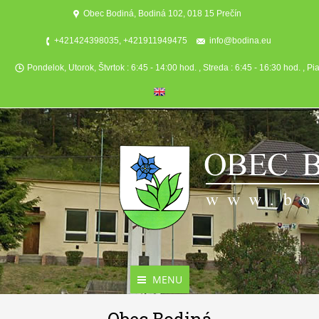
Obec Bodiná, Bodiná 102, 018 15 Prečín
+421424398035, +421911949475
info@bodina.eu
Pondelok, Utorok, Štvrtok : 6:45 - 14:00 hod. , Streda : 6:45 - 16:30 hod. , Pi
MENU
Aktuality