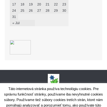
17
18
19
20
21
22
23
24
25
26
27
28
29
30
31
« Júl
Táto internetová stránka používa technológiu cookies. Pre
správnu funkčnosť stránky, používame iba nevyhnutné cookies
Obecný úrad Bodiná, č. 102, 018 15 Prečín,
súbory. Používame tiež súbory cookies tretích strán, ktoré nám
+421424398035,
www.bodina.eu
IČO: 00 692 522, Prima banka Slovensko, a.s., IBAN: SK25 5600 0000
pomáhajú analyzovať a porozumieť tomu, ako používate túto