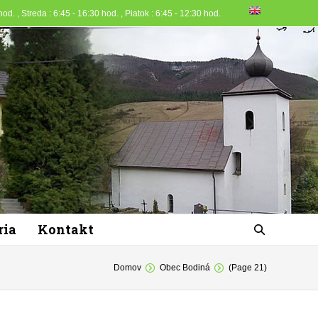
od. , Streda : 6:45 - 16:30 hod. , Piatok : 6:45 - 12:30 hod.
ria
Kontakt
Domov
Obec Bodiná
(Page 21)