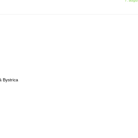
7. augu
á Bystrica