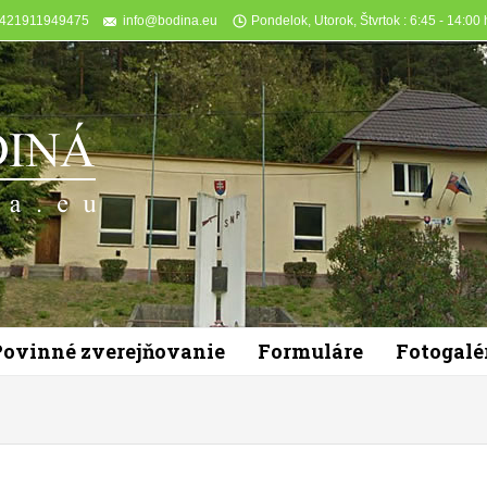
+421911949475
info@bodina.eu
Pondelok, Utorok, Štvrtok : 6:45 - 14:00 h
Povinné zverejňovanie
Formuláre
Fotogalé
You are here: