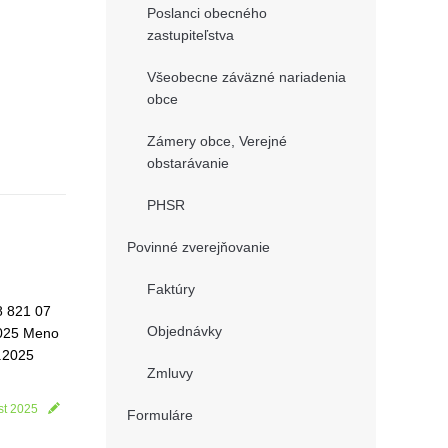
Poslanci obecného
zastupiteľstva
Všeobecne záväzné nariadenia
obce
Zámery obce, Verejné
obstarávanie
PHSR
Povinné zverejňovanie
Faktúry
8 821 07
Objednávky
2025 Meno
8.2025
Zmluvy
st 2025
Formuláre