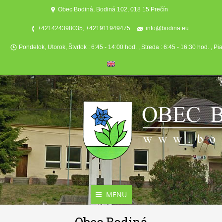
Obec Bodiná, Bodiná 102, 018 15 Prečín
+421424398035, +421911949475
info@bodina.eu
Pondelok, Utorok, Štvrtok : 6:45 - 14:00 hod. , Streda : 6:45 - 16:30 hod. , Pi
MENU
Aktuality