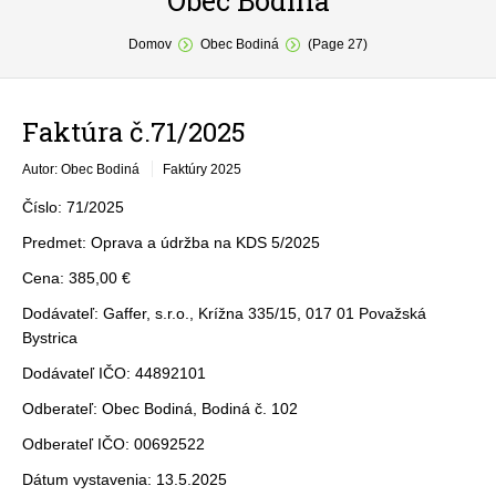
Obec Bodiná
You are here:
O obci
Domov
Obec Bodiná
(Page 27)
Samospráva
Faktúra č.71/2025
Povinné zverejňovanie
Autor: Obec Bodiná
Faktúry 2025
Formuláre
Číslo: 71/2025
Fotogaléria
Predmet: Oprava a údržba na KDS 5/2025
Kontakt
Cena: 385,00 €
Dodávateľ: Gaffer, s.r.o., Krížna 335/15, 017 01 Považská
Bystrica
Dodávateľ IČO: 44892101
Odberateľ: Obec Bodiná, Bodiná č. 102
Odberateľ IČO: 00692522
Dátum vystavenia: 13.5.2025