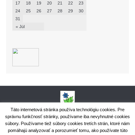
17
18
19
20
21
22
23
24
25
26
27
28
29
30
31
« Júl
Táto internetová stránka používa technológiu cookies. Pre
správnu funkčnosť stránky, používame iba nevyhnutné cookies
Obecný úrad Bodiná, č. 102, 018 15 Prečín,
+421424398035,
www.bodina.eu
súbory. Používame tiež súbory cookies tretích strán, ktoré nám
IČO: 00 692 522, Prima banka Slovensko, a.s., IBAN: SK25 5600 0000
pomáhajú analyzovať a porozumieť tomu, ako používate túto