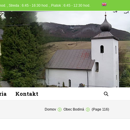
od. , Streda : 6:45 - 16:30 hod. , Piatok : 6:45 - 12:30 hod.
ria
Kontakt
Domov
Obec Bodiná
(Page 116)