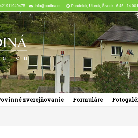
+421911949475
info@bodina.eu
Pondelok, Utorok, Štvrtok : 6:45 - 14:00 h
Povinné zverejňovanie
Formuláre
Fotogalé
You are here: